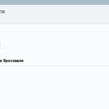
ля
е Ярославля