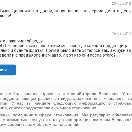
23-05-2018
 Была царапина на двери, направление на сервис дали в день
льше!
16-08-2017
то лажа чистой воды -
ГО. Чесслово, как в советский магазин, где каждая продавщица -
лько и будите ждать!". Прям в рыло дать хотелось так, аж руки за
едели и с предъявлением авто. И вот кто они после этого?!
ывы
ию о большинстве страховых компаний города Ярославль. У на
предоставляющих различные виды страхования в Ярославле, ка
иятий. У нас вы найдете следующую информацию о страховы
ния, список предоставляемых видов страхования.
ежный помощник в сфере страхования. Мы регулярно обновляе
ь максимально точную и полную информацию жителям Ярославля
сим сообщить нам об этом на наш email.