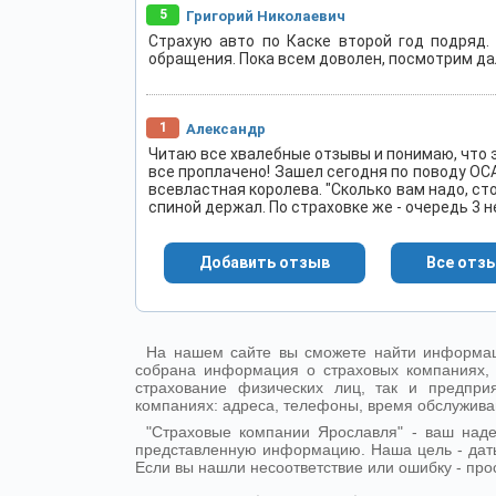
5
Григорий Николаевич
Страхую авто по Каске второй год подряд.
обращения. Пока всем доволен, посмотрим да
1
Александр
Читаю все хвалебные отзывы и понимаю, что э
все проплачено! Зашел сегодня по поводу ОСА
всевластная королева. "Сколько вам надо, сто
спиной держал. По страховке же - очередь 3 н
Добавить отзыв
Все отз
На нашем сайте вы сможете найти информац
собрана информация о страховых компаниях, 
страхование физических лиц, так и предпр
компаниях: адреса, телефоны, время обслужива
"Страховые компании Ярославля" - ваш над
представленную информацию. Наша цель - дат
Если вы нашли несоответствие или ошибку - про